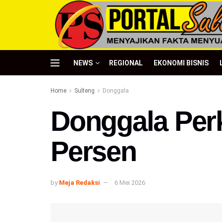
NEWS
REGIONAL
EKONOMI BISNIS
Home
Sulteng
Donggala
Donggala Perk
Persen
by
Meja Redaksi
6 Mei 2026