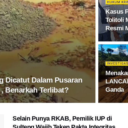
HUKUM KRI
Kasus P
Tolitoli
Resmi 
INVESTIGAS
Menaka
g Dicatut Dalam Pusaran
LANCAR 
, Benarkah Terlibat?
Ganda
Selain Punya RKAB, Pemilik IUP di
Sulteng Wajib Teken Pakta Integritas