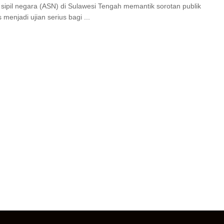
 sipil negara (ASN) di Sulawesi Tengah memantik sorotan publik
 menjadi ujian serius bagi ...