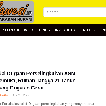
LIPUTAN KHUSUS
SULTENG
INVESTIGASI
TNI POLRI
P
dal Dugaan Perselingkuhan ASN
emuka, Rumah Tangga 21 Tahun
ung Gugatan Cerai
EDAKSI
12 MEI 2026
,Portalsulawesi.id-Dugaan perselingkuhan yang menyeret dua