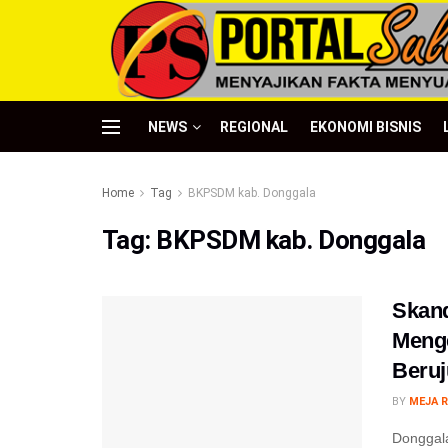
NEWS
REGIONAL
EKONOMI BISNIS
Home
Tag
BKPSDM kab. Donggala
Tag:
BKPSDM kab. Donggala
Skan
Meng
Beruj
BY
MEJA R
Donggala