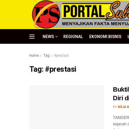
NEWS
REGIONAL
EKONOMI BISNIS
Home
Tag
#prestasi
Tag:
#prestasi
Bukti
Diri 
BY
MEJA R
TANGERA
sejarah 