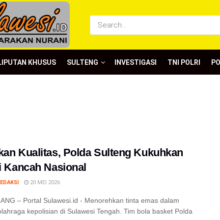
LIPUTAN KHUSUS
SULTENG
INVESTIGASI
TNI POLRI
P
kan Kualitas, Polda Sulteng Kukuhkan
di Kancah Nasional
EDAKSI
20 MEI 2026
NG – Portal Sulawesi.id - Menorehkan tinta emas dalam
olahraga kepolisian di Sulawesi Tengah. Tim bola basket Polda