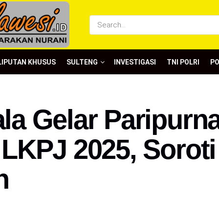
LIPUTAN KHUSUS
SULTENG
INVESTIGASI
TNI POLRI
P
a Gelar Paripurn
KPJ 2025, Soroti 
h