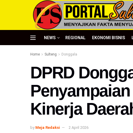
NEWS
REGIONAL
EKONOMI BISNIS
Home
Sulteng
Donggala
DPRD Donggal
Penyampaian L
Kinerja Daera
by
Meja Redaksi
2 April 2026