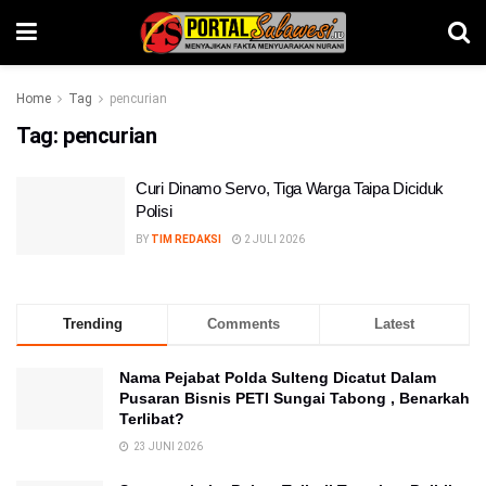
Home
Tag
pencurian
Tag:
pencurian
Curi Dinamo Servo, Tiga Warga Taipa Diciduk
Polisi
BY
TIM REDAKSI
2 JULI 2026
Trending
Comments
Latest
Nama Pejabat Polda Sulteng Dicatut Dalam
Pusaran Bisnis PETI Sungai Tabong , Benarkah
Terlibat?
23 JUNI 2026