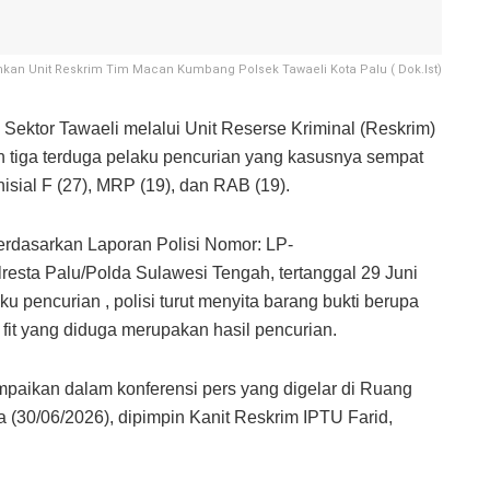
nkan Unit Reskrim Tim Macan Kumbang Polsek Tawaeli Kota Palu ( Dok.Ist)
 Sektor Tawaeli melalui Unit Reserse Kriminal (Reskrim)
iga terduga pelaku pencurian yang kasusnya sempat
inisial F (27), MRP (19), dan RAB (19).
erdasarkan Laporan Polisi Nomor: LP-
esta Palu/Polda Sulawesi Tengah, tertanggal 29 Juni
u pencurian , polisi turut menyita barang bukti berupa
9 fit yang diduga merupakan hasil pencurian.
paikan dalam konferensi pers yang digelar di Ruang
a (30/06/2026), dipimpin Kanit Reskrim IPTU Farid,