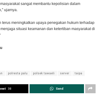
ri masyarakat sangat membantu kepolisian dalam
” ujarnya.
 terus meningkatkan upaya penegakan hukum terhadap
 menjaga situasi keamanan dan ketertiban masyarakat di
*
lu
an
polresta palu
polsek tawaeli
server
taipa
weet
38
Send