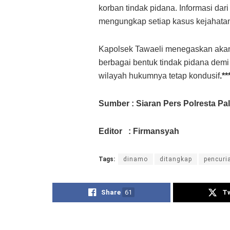
korban tindak pidana. Informasi da
mengungkap setiap kasus kejahatan,
Kapolsek Tawaeli menegaskan akan
berbagai bentuk tindak pidana demi
wilayah hukumnya tetap kondusif
.
**
Sumber : Siaran Pers Polresta Pa
Editor : Firmansyah
Tags:
dinamo
ditangkap
pencuri
Share
61
T