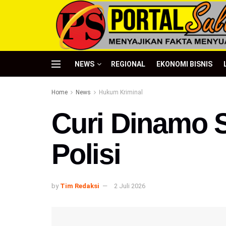
NEWS
REGIONAL
EKONOMI BISNIS
Home
News
Hukum Kriminal
Curi Dinamo S
Polisi
by
Tim Redaksi
2 Juli 2026