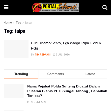
Home
Tag
taipa
Tag:
taipa
Curi Dinamo Servo, Tiga Warga Taipa Diciduk
Polisi
BY
TIM REDAKSI
2 JULI 2026
Trending
Comments
Latest
Nama Pejabat Polda Sulteng Dicatut Dalam
Pusaran Bisnis PETI Sungai Tabong , Benarkah
Terlibat?
23 JUNI 2026