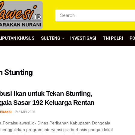
LIPUTAN KHUSUS
SULTENG
INVESTIGASI
TNI POLRI
P
n Stunting
ibusi Ikan untuk Tekan Stunting,
ala Sasar 192 Keluarga Rentan
EDAKSI
5 MEI 2026
,Portalsulawesi.id- Dinas Perikanan Kabupaten Donggala
menggulirkan program intervensi gizi berbasis pangan lokal