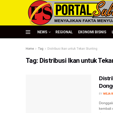
NEWS
REGIONAL
EKONOMI BISNIS
Home
Tag
Distribusi Ikan untuk Tekan Stunting
Tag:
Distribusi Ikan untuk Teka
Distr
Dongg
BY
MEJA R
Donggala
kembali 