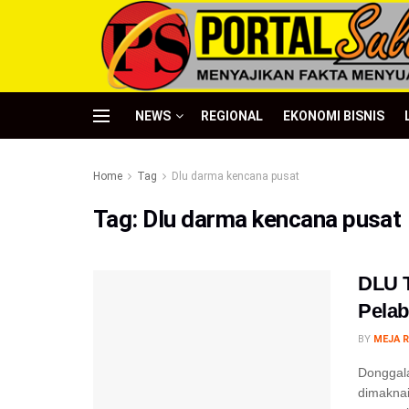
NEWS
REGIONAL
EKONOMI BISNIS
Home
Tag
Dlu darma kencana pusat
Tag:
Dlu darma kencana pusat
DLU 
Pela
BY
MEJA R
Donggala
dimakna