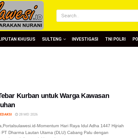
LIPUTAN KHUSUS
SULTENG
INVESTIGASI
TNI POLRI
P
Tebar Kurban untuk Warga Kawasan
buhan
EDAKSI
28 MEI 2026
,Portalsulawesi.id-Momentum Hari Raya Idul Adha 1447 Hijriah
i PT Dharma Lautan Utama (DLU) Cabang Palu dengan