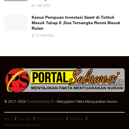
1 MEI 2026
Kasus Penipuan Investasi Sawit di Tolitoli
Masuk Tahap II ,Dua Tersangka Resmi Masuk
Rutan
17 JUNI 2026
© 2017- 2026
PortalSulawesi.ID
- Menyajikan Fakta Menyuarakan Nurani
Mou
Kontak
Privacy & Policy
Redaksi
Pedoman Media Siber