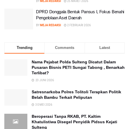
BY
MEJA REDAKSI
25 MARET 2026
DPRD Donggala Bentuk Pansus I, Fokus Benahi
Pengelolaan Aset Daerah
BY
MEJA REDAKSI
2 FEBRUARI 2026
Trending
Comments
Latest
Nama Pejabat Polda Sulteng Dicatut Dalam
Pusaran Bisnis PETI Sungai Tabong , Benarkah
Terlibat?
23 JUNI 2026
Satresnarkoba Polres Tolitoli Terapkan Politik
Belah Bambu Terkait Peliputan
30 MEI 2026
Beroperasi Tanpa RKAB, PT. Kaltim
Khatulistiwa Disegel Penyidik Pidsus Kejati
Sulteng