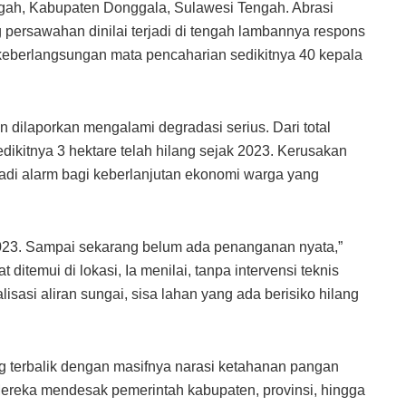
ah, Kabupaten Donggala, Sulawesi Tengah. Abrasi
 persawahan dinilai terjadi di tengah lambannya respons
eberlangsungan mata pencaharian sedikitnya 40 kepala
 dilaporkan mengalami degradasi serius. Dari total
sedikitnya 3 hektare telah hilang sejak 2023. Kerusakan
jadi alarm bagi keberlanjutan ekonomi warga yang
2023. Sampai sekarang belum ada penanganan nyata,”
t ditemui di lokasi, Ia menilai, tanpa intervensi teknis
isasi aliran sungai, sisa lahan yang ada berisiko hilang
ng terbalik dengan masifnya narasi ketahanan pangan
Mereka mendesak pemerintah kabupaten, provinsi, hingga