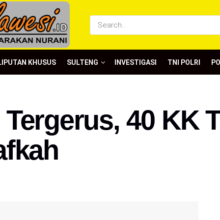
LIPUTAN KHUSUS
SULTENG
INVESTIGASI
TNI POLRI
P
 Tergerus, 40 KK 
afkah