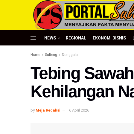
NEWS
REGIONAL
EKONOMI BISNIS
Home
Sulteng
Donggala
Tebing Sawah
Kehilangan N
by
Meja Redaksi
6 April 2026