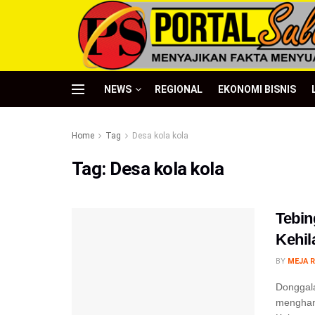
NEWS
REGIONAL
EKONOMI BISNIS
Home
Tag
Desa kola kola
Tag:
Desa kola kola
Tebin
Kehil
BY
MEJA R
Donggala
menghan