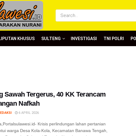
LIPUTAN KHUSUS
SULTENG
INVESTIGASI
TNI POLRI
P
g Sawah Tergerus, 40 KK Terancam
angan Nafkah
EDAKSI
6 APRIL 2026
,Portalsulawesi.id- Krisis perlindungan lahan pertanian
tui warga Desa Kola-Kola, Kecamatan Banawa Tengah,