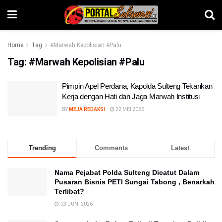
Home
Tag
#Marwah Kepolisian #Palu
Tag:
#Marwah Kepolisian #Palu
Pimpin Apel Perdana, Kapolda Sulteng Tekankan
Kerja dengan Hati dan Jaga Marwah Institusi
BY
MEJA REDAKSI
22 MEI 2026
Trending
Comments
Latest
Nama Pejabat Polda Sulteng Dicatut Dalam
Pusaran Bisnis PETI Sungai Tabong , Benarkah
Terlibat?
23 JUNI 2026