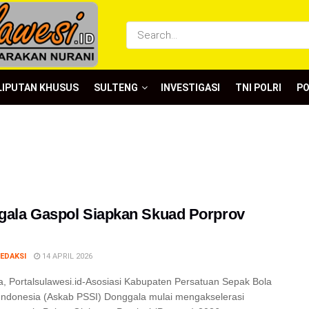
LIPUTAN KHUSUS
SULTENG
INVESTIGASI
TNI POLRI
P
ala Gaspol Siapkan Skuad Porprov
EDAKSI
14 APRIL 2026
, Portalsulawesi.id-Asosiasi Kabupaten Persatuan Sepak Bola
Indonesia (Askab PSSI) Donggala mulai mengakselerasi