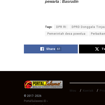
pewarta : Basrudin
Tags:
DPR RI
DPRD Donggala Tinjau
Pemerintah desa powelua
Perbaikan
Share
61
T
Mou
Kontak
Pri
© 2017- 2026
PortalSulawesi.ID
-