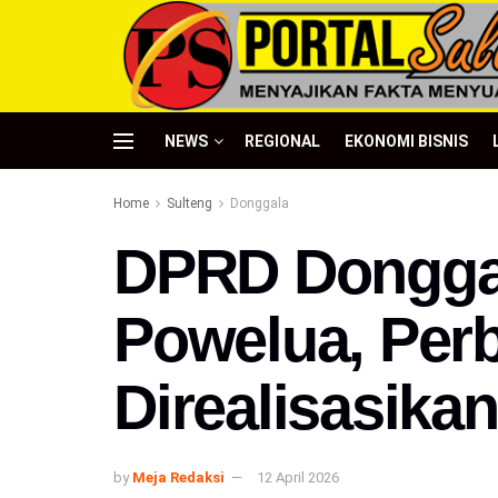
NEWS
REGIONAL
EKONOMI BISNIS
Home
Sulteng
Donggala
DPRD Donggal
Powelua, Perb
Direalisasikan
by
Meja Redaksi
12 April 2026