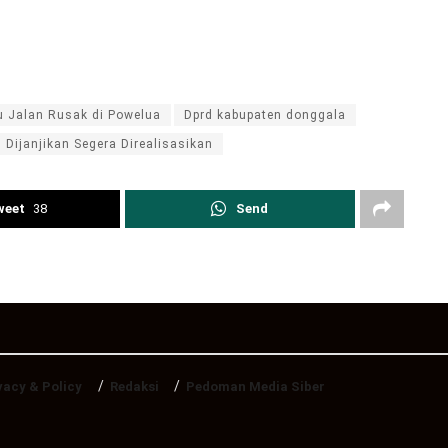
 Jalan Rusak di Powelua
Dprd kabupaten donggala
 Dijanjikan Segera Direalisasikan
weet
38
Send
vacy & Policy
Redaksi
Pedoman Media Siber