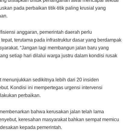
yang disiapkan untuk penanganan awal mencapai sekitar
skan pada perbaikan titik-titik paling krusial yang
aan.
efisiensi anggaran, pemerintah daerah perlu
 tepat, terutama pada infrastruktur dasar yang berdampak
yarakat. “Jangan lagi membangun jalan baru yang
g setiap hari dilalui warga justru dalam kondisi rusak
 menunjukkan sedikitnya lebih dari 20 insiden
sebut. Kondisi ini mempertegas urgensi intervensi
lakukan perbaikan.
 membenarkan bahwa kerusakan jalan telah lama
menyebut, keresahan masyarakat bahkan sempat memicu
k desakan kepada pemerintah.