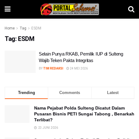
Home
Tag
ESDM
Tag:
ESDM
Selain Punya RKAB, Pemilik IUP di Sulteng
Wajib Teken Pakta Integritas
BY
TIM REDAKSI
24 MEI 2026
Trending
Comments
Latest
Nama Pejabat Polda Sulteng Dicatut Dalam
Pusaran Bisnis PETI Sungai Tabong , Benarkah
Terlibat?
23 JUNI 2026