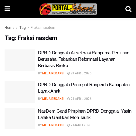
Home
Tag
Fraksi nasdem
Tag:
Fraksi nasdem
DPRD Donggala Akselerasi Ranperda Perizinan
Berusaha, Tekankan Reformasi Layanan
Berbasis Risiko
BY
MEJA REDAKSI
23 APRIL 2026
DPRD Donggala Percepat Ranperda Kabupaten
Layak Anak
BY
MEJA REDAKSI
21 APRIL 2026
NasDem Ganti Pimpinan DPRD Donggala, Yasin
Lataka Gantikan Moh Taufik
BY
MEJA REDAKSI
7 MARET 2026